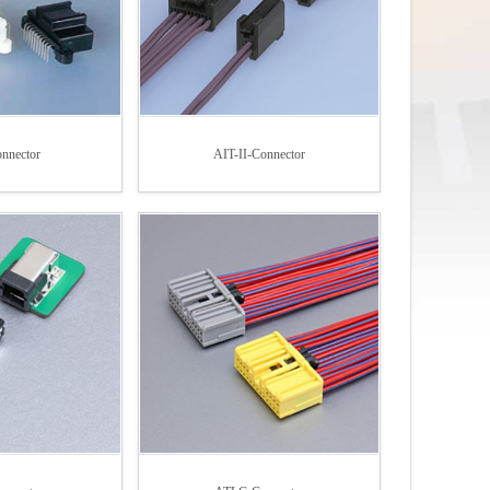
nnector
AIT-II-Connector