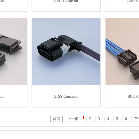
tor
ASG-Connector
ASU-Co
tor
ATSS-Connector
BCC-Co
1
首页
上一页
2
3
4
5
6
下