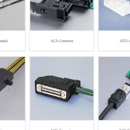
rminal
ACA-Connector
AIT-Co