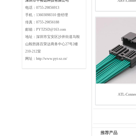
深圳市平裕达科技有限公司
ARV-Connec
电话：
0755-29856913
手机：
13603098310 曾经理
传真：
0755-29856188
邮箱：
PYTZSD@163.com
地址：
深圳市宝安区沙井街道马鞍
山鞍胜路百荣达商务中心27号2楼
210-212室
网址：
http://www.pyt-sz.cn/
ATL-Connec
推荐产品