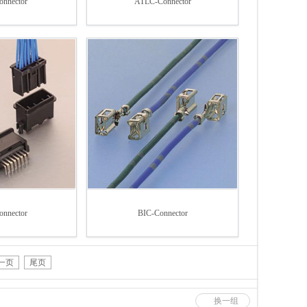
nnector
ATLC-Connector
nnector
BIC-Connector
一页
尾页
换一组