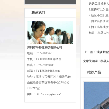
选购工业机器人连
1.选择可以为激
联系我们
2.适应小型机器
3.同时具备传输
4.拥有高集成度
标签：
机器人
深圳市平裕达科技有限公司
上一篇：
浅谈新能
电话：
0755-29856913
手机：
13603098310 曾经理
文章关键词：机器
传真：
0755-29856188
邮箱：
PYTZSD@163.com
推荐产品
地址：
深圳市宝安区沙井街道马鞍
山鞍胜路百荣达商务中心27号2楼
210-212室
网址：
http://www.pyt-sz.cn/