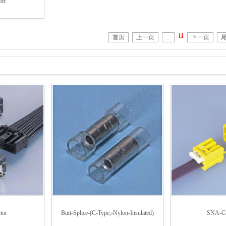
or
11
首页
上一页
...
下一页
tor
Butt-Splice-(C-Type,-Nylon-Insulated)
SNA-Co