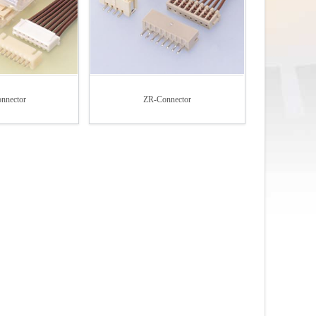
nnector
ZR-Connector