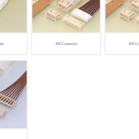
tor
XH-Connector
XH-Co