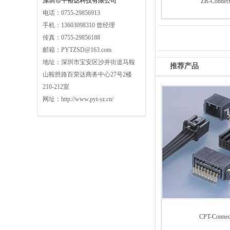
深圳市平裕达科技有限公司
ZR-Connect
电话：
0755-29856913
手机：
13603098310 曾经理
传真：
0755-29856188
邮箱：
PYTZSD@163.com
地址：
深圳市宝安区沙井街道马鞍
推荐产品
山鞍胜路百荣达商务中心27号2楼
210-212室
网址：
http://www.pyt-sz.cn/
CPT-Connec